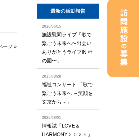
最新の活動報告
2026/06/15
施設慰問ライブ「歌で
繋ごう未来へ〜出会い
ページ
»
ありがとうライブIN 杜
の園〜」
2025/08/28
福祉コンサート 「歌で
繋ごう未来へ ～笑顔を
文京から～」
2025/08/01
情報誌「LOVE＆
HARMONY２０２５」