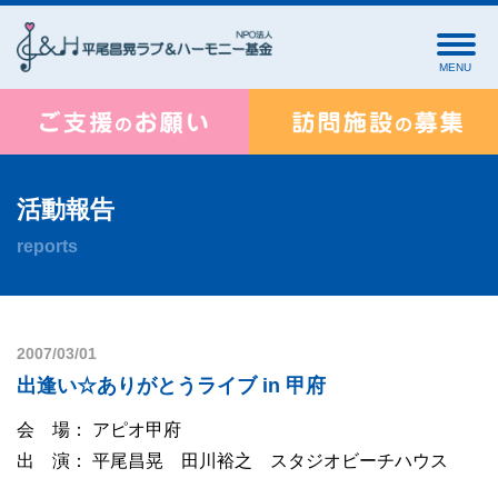
MENU
活動報告
reports
2007/03/01
出逢い☆ありがとうライブ in 甲府
会 場： アピオ甲府
出 演： 平尾昌晃 田川裕之 スタジオビーチハウス