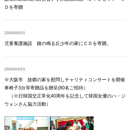
Ｄを寄贈
2006/05/01
児童養護施設 鐘の鳴る丘少年の家にＣＤを寄贈。
2006/04/01
※大阪市 故郷の家を慰問しチャリティコンサートを開催
車椅子3台等寄贈品を贈呈(80名ご招待）
（※日韓国交正常化40周年を記念して韓国女優のハ・ジ
ウォンさん協力活動）