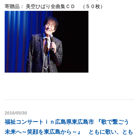
寄贈品： 美空ひばり全曲集ＣＤ （５０枚）
2016/05/30
福祉コンサートｉｎ広島県東広島市 『歌で繋ごう
未来へ～笑顔を東広島から～』 ともに歌い、とも