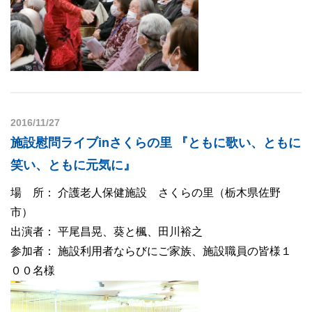
2016/11/27
施設慰問ライブinさくらの里 『ともに歌い、ともに
笑い、ともに元気に』
場 所： 介護老人保健施設 さくらの里（栃木県佐野
市）
出演者： 平尾昌晃、葵と楓、田川裕之
参加者： 施設利用者ならびにご家族、施設職員の皆様１
００名様