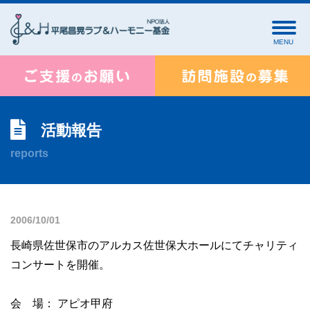
MENU
活動報告
reports
2006/10/01
長崎県佐世保市のアルカス佐世保大ホールにてチャリティ
コンサートを開催。
会 場： アピオ甲府